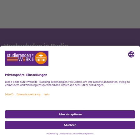
Hochschulen in Berlin
Diese Übersicht zeigt die Berliner Hochschulen, deren
Studierende vom
studierendenWERK BERLIN
aufgrund eines
gesetzlichen Auftrages oder einer Vereinbarung zwischen der
Hochschulleitung und dem studierendenWERK BERLIN gefördert
werden. Wir bieten euch Service rund ums Studium.
BAföG können darüber hinaus alle Studierende beantragen,
deren Hochschule eine staatliche Anerkennung hat.
Alice Salomon Hochschule Berlin
Bard College Berlin
Barenboim-Said Akademie
Berliner Hochschule für Technik
Charité - Universitätsmedizin Berlin
Deutsche Film- und Fernsehakademie Berlin